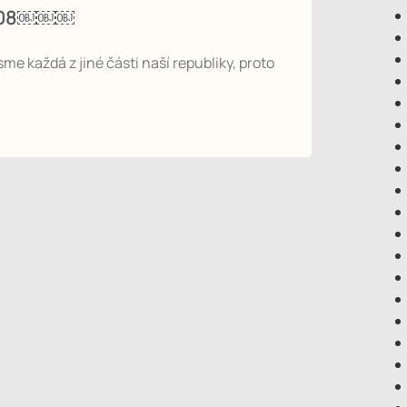
2008￼￼￼
me každá z jiné části naší republiky, proto