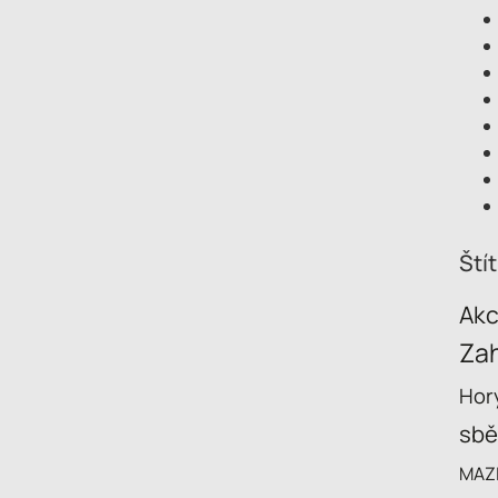
Ští
Ak
Zah
Hory
sbě
MAZ