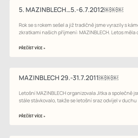
5. MAZINBLECH…5.-6.7.2012￼￼￼
Rok se s rokem sešel a již tradičně jsme vyrazily s 
zkratkami našich příjmení: MAZINBLECH. Letos měla 
PŘEČÍST VÍCE »
MAZINBLECH 29.-31.7.2011￼￼￼
Letošní MAZINBLECH organizovala Jitka a společně jsme
stále stávkovalo, takže se letošní sraz odvíjel v duch
PŘEČÍST VÍCE »