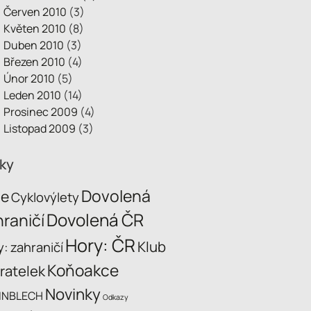
Červen 2010
(3)
Květen 2010
(8)
Duben 2010
(3)
Březen 2010
(4)
Únor 2010
(5)
Leden 2010
(14)
Prosinec 2009
(4)
Listopad 2009
(3)
tky
Dovolená
ce
Cyklovýlety
Dovolená ČR
raničí
Hory: ČR
Klub
: zahraničí
Koňoakce
ratelek
Novinky
INBLECH
Odkazy