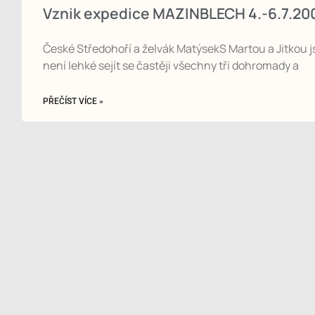
Vznik expedice MAZINBLECH 4.-6.7.
České Středohoří a želvák MatýsekS Martou a Jitkou js
není lehké sejít se častěji všechny tři dohromady a
PŘEČÍST VÍCE »