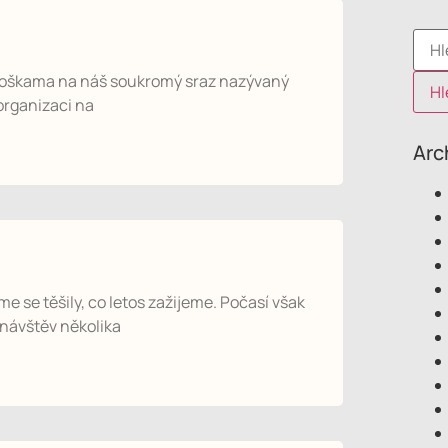
kámoškama na náš soukromý sraz nazývaný
organizaci na
Arc
 se těšily, co letos zažijeme. Počasí však
u návštěv několika