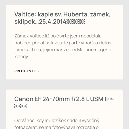
Valtice: kaple sv. Huberta, zámek,
sklípek…25.4.2014￼￼￼
Zámek ValticeJiž po čtvrté jsem neodolala
nabídce přidat se k veselé partě vinařů a i letos
jsme s Jitkou, jejím manželem Martinem a jeho
kolegy
PŘEČÍST VÍCE »
Canon EF 24-70mm f/2.8 L USM II￼
￼￼
Od Vánoc, kdy mi Ježíšek nadělil vysněný
fotoaparát, se má fotovýbava rozrostla o