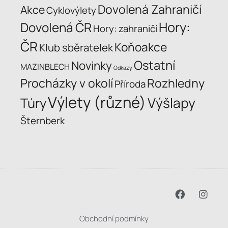
Dovolená Zahraničí
Akce
Cyklovýlety
Hory:
Dovolená ČR
Hory: zahraničí
ČR
Koňoakce
Klub sběratelek
Ostatní
Novinky
MAZINBLECH
Odkazy
Procházky v okolí
Rozhledny
Příroda
Výlety (různé)
Výšlapy
Túry
Šternberk
Obchodní podmínky