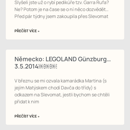
Slyšeli jste už o rybí pedikúře tzv. Garra Rufa?
Ne? Potom je na čase se o ní něco dozvědět…
Před pár týdny jsem zakoupila přes Slevomat
PŘEČÍST VÍCE »
Německo: LEGOLAND Günzburg…
3.5.2014￼￼￼
V březnu se mi ozvala kamarádka Martina (s
jejím Matýskem chodí Davča do třídy) s
odkazem na Slevomat, jestli bychom se chtěli
přidat k nim
PŘEČÍST VÍCE »