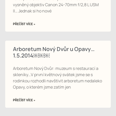
vysněný objektiv Canon 24-70mm f/2,8 L USM
II… Jednak si ho nové
PŘEČÍST VÍCE »
Arboretum Nový Dvůr u Opavy…
1.5.2014￼￼￼
Arboretum Nový Dvůr: muzeum s restaurací a
skleníky…V první květnový svátek jsme se s
rodinkou rozhodli navštívit arboretum nedaleko
Opavy, o kterém jsme zatím jen
PŘEČÍST VÍCE »