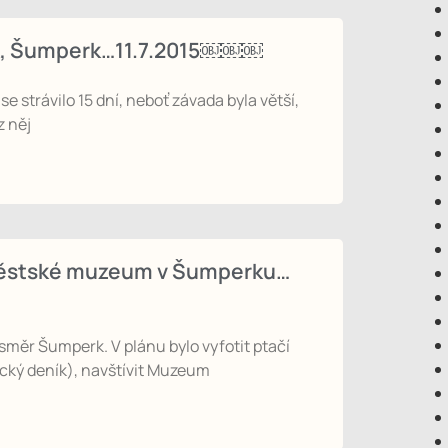
ek, Šumperk…11.7.2015￼￼￼
 strávilo 15 dní, neboť závada byla větší,
z něj
 Městské muzeum v Šumperku…
směr Šumperk. V plánu bylo vyfotit ptačí
cký deník), navštívit Muzeum