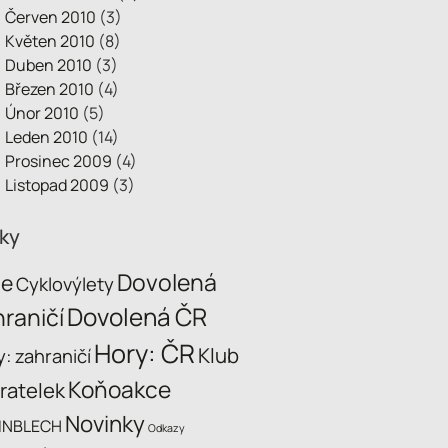
Červen 2010
(3)
Květen 2010
(8)
Duben 2010
(3)
Březen 2010
(4)
Únor 2010
(5)
Leden 2010
(14)
Prosinec 2009
(4)
Listopad 2009
(3)
tky
Dovolená
ce
Cyklovýlety
Dovolená ČR
raničí
Hory: ČR
Klub
: zahraničí
Koňoakce
ratelek
Novinky
INBLECH
Odkazy