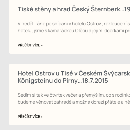
Tiské stěny a hrad Český Šternberk
V neděli ráno po snídani v hotelu Ostrov , rozloučení
hotelu, jsme s kamarádkou Olčou a jejími dcerkami p
PŘEČÍST VÍCE »
Hotel Ostrov u Tisé v Českém Švýcarsku
Königsteinu do Pirny…18.7.2015
Sedím si tak ve čtvrtek večer a přemýšlím, co s rodi
budeme věnovat zahradě a možná dorazí přátelé a n
PŘEČÍST VÍCE »