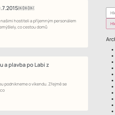
…19.7.2015￼￼￼
 s našimi hostiteli a příjemným personálem
řemýšlely, co cestou domů
Arc
 a plavba po Labi z
nkou podnikneme o víkendu. Zřejmě se
ěco