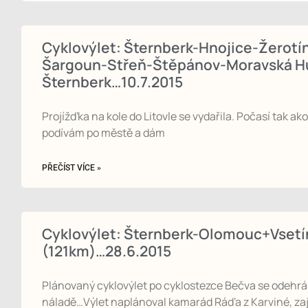
Cyklovýlet: Šternberk-Hnojice-Žerotín
Šargoun-Střeň-Štěpánov-Moravská Hu
Šternberk…10.7.2015
Projížďka na kole do Litovle se vydařila. Počasí tak ako
podívám po městě a dám
PŘEČÍST VÍCE »
Cyklovýlet: Šternberk-Olomouc+Vset
(121km)…28.6.2015
Plánovaný cyklovýlet po cyklostezce Bečva se odehrá
náladě…Výlet naplánoval kamarád Ráďa z Karviné, zaji