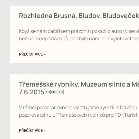
Rozhledna Brusná, Bludov, Bludoveč
Když se nám začátkem prázdnin pokazilo auto (v servise
než se předpokládalo), nezbylo nám, než výletovat be
PŘEČÍST VÍCE »
Třemešské rybníky, Muzeum silnic a
7.6.2015￼￼￼
V rámci polopracovního výletu jsme vyrazili s Davčou 
pozorovatelnu u Třemešských rybníků pro TD (Turisti
PŘEČÍST VÍCE »