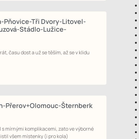
-Pňovice-Tři Dvory-Litovel-
zová-Stádlo-Lužice-
rát, času dost a už se těším, až se v klidu
ín-Přerov+Olomouc-Šternberk
l s mírnými komplikacemi, zato ve výborné
stil všem místenky (i pro kola)