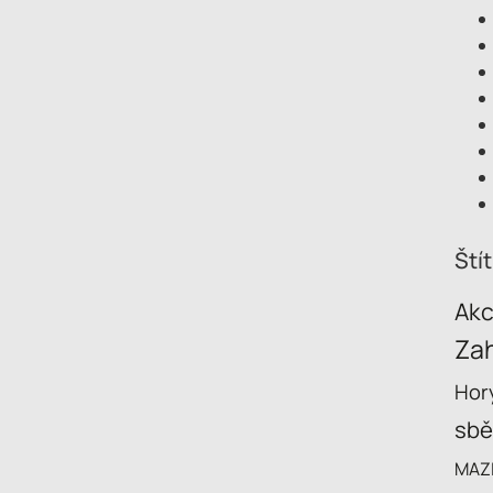
Ští
Ak
Zah
Hory
sbě
MAZ