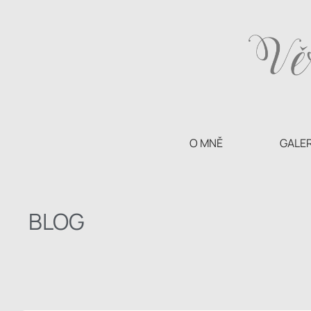
O MNĚ
GALER
BLOG