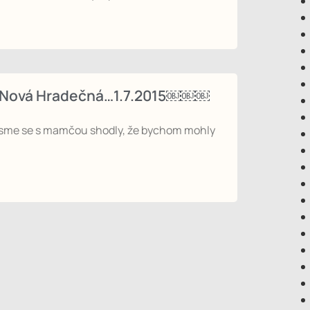
lo-Nová Hradečná…1.7.2015￼￼￼
i jsme se s mamčou shodly, že bychom mohly